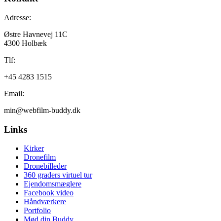
Adresse:
Østre Havnevej 11C
4300 Holbæk
Tlf:
+45 4283 1515
Email:
min@webfilm-buddy.dk
Links
Kirker
Dronefilm
Dronebilleder
360 graders virtuel tur
Ejendomsmæglere
Facebook video
Håndværkere
Portfolio
Mød din Buddy