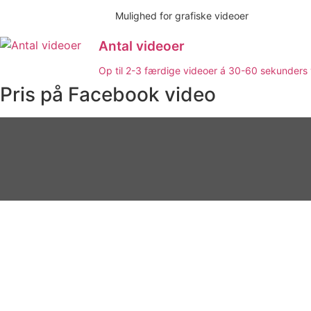
Mulighed for grafiske videoer
Antal videoer
Op til 2-3 færdige videoer á 30-60 sekunders 
Pris på Facebook video